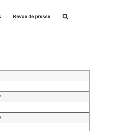
s
Revue de presse
E
R